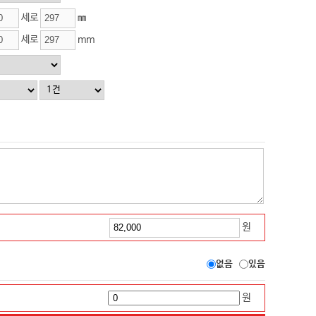
세로
㎜
세로
mm
원
없음
있음
원