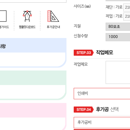
사이즈(㎜)
재단 : 가로
작업 : 가로
지질
신청수량
작업메모
인쇄비
후가공비