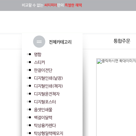
통합주문
명함
스티커
판걸이전단
디지털인쇄(낱장)
디지털인쇄(책자)
디지털윤전책자
디지털포스터
옵셋인쇄물
벽걸이달력
탁상용카렌다
탁상형일력메모지