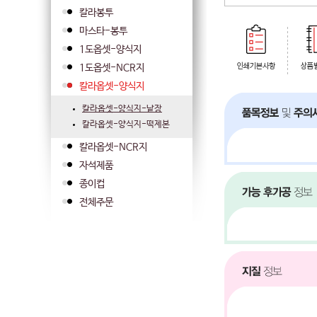
칼라봉투
마스타-봉투
1도옵셋-양식지
1도옵셋-NCR지
칼라옵셋-양식지
칼라옵셋-양식지-낱장
칼라옵셋-양식지-떡제본
칼라옵셋-NCR지
자석제품
종이컵
전체주문