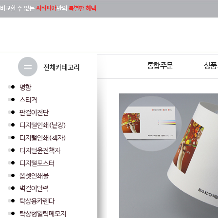
통합주문
상품
명함
스티커
판걸이전단
디지털인쇄(낱장)
디지털인쇄(책자)
디지털윤전책자
디지털포스터
옵셋인쇄물
벽걸이달력
탁상용카렌다
탁상형일력메모지